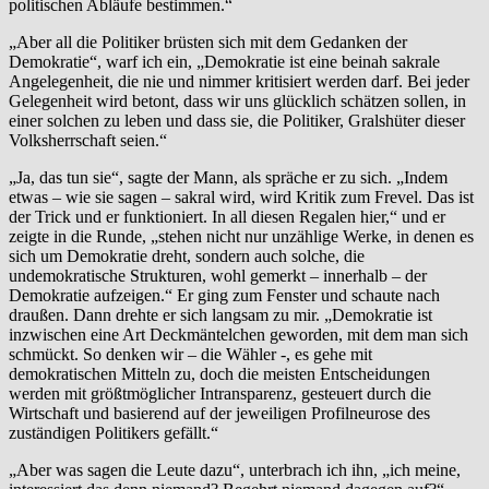
politischen Abläufe bestimmen.“
„Aber all die Politiker brüsten sich mit dem Gedanken der
Demokratie“, warf ich ein, „Demokratie ist eine beinah sakrale
Angelegenheit, die nie und nimmer kritisiert werden darf. Bei jeder
Gelegenheit wird betont, dass wir uns glücklich schätzen sollen, in
einer solchen zu leben und dass sie, die Politiker, Gralshüter dieser
Volksherrschaft seien.“
„Ja, das tun sie“, sagte der Mann, als spräche er zu sich. „Indem
etwas – wie sie sagen – sakral wird, wird Kritik zum Frevel. Das ist
der Trick und er funktioniert. In all diesen Regalen hier,“ und er
zeigte in die Runde, „stehen nicht nur unzählige Werke, in denen es
sich um Demokratie dreht, sondern auch solche, die
undemokratische Strukturen, wohl gemerkt – innerhalb – der
Demokratie aufzeigen.“ Er ging zum Fenster und schaute nach
draußen. Dann drehte er sich langsam zu mir. „Demokratie ist
inzwischen eine Art Deckmäntelchen geworden, mit dem man sich
schmückt. So denken wir – die Wähler -, es gehe mit
demokratischen Mitteln zu, doch die meisten Entscheidungen
werden mit größtmöglicher Intransparenz, gesteuert durch die
Wirtschaft und basierend auf der jeweiligen Profilneurose des
zuständigen Politikers gefällt.“
„Aber was sagen die Leute dazu“, unterbrach ich ihn, „ich meine,