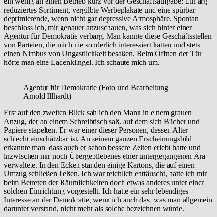
ein wenig an einen Betrieb kurz vor der Geschäftsaufgabe: Ein arg
reduziertes Sortiment, vergilbte Werbeplakate und eine spürbar
deprimierende, wenn nicht gar depressive Atmosphäre. Spontan
beschloss ich, mir genauer anzuschauen, was sich hinter einer
Agentur für Demokratie verbarg. Man kannte diese Geschäftsstellen
von Parteien, die mich nie sonderlich interessiert hatten und stets
einen Nimbus von Ungastlichkeit besaßen. Beim Öffnen der Tür
hörte man eine Ladenklingel. Ich schaute mich um.
Agentur für Demokratie (Foto und Bearbeitung
Arnold Illhardt)
Erst auf den zweiten Blick sah ich den Mann in einem grauen
Anzug, der an einem Schreibtisch saß, auf dem sich Bücher und
Papiere stapelten. Er war einer dieser Personen, dessen Alter
schlecht einschätzbar ist. An seinem ganzen Erscheinungsbild
erkannte man, dass auch er schon bessere Zeiten erlebt hatte und
inzwischen nur noch Übergebliebenes einer untergegangenen Ära
verwaltete. In den Ecken standen einige Kartons, die auf einen
Umzug schließen ließen. Ich war reichlich enttäuscht, hatte ich mir
beim Betreten der Räumlichkeiten doch etwas anderes unter einer
solchen Einrichtung vorgestellt. Ich hatte ein sehr lebendiges
Interesse an der Demokratie, wenn ich auch das, was man allgemein
darunter verstand, nicht mehr als solche bezeichnen würde.