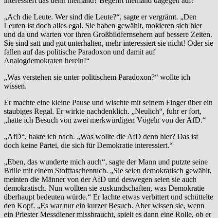
interessiert das denn niemand? Begehrt niemand dagegen auf?“
„Ach die Leute. Wer sind die Leute?“, sagte er vergrämt. „Den
Leuten ist doch alles egal. Sie haben gewählt, mokieren sich hier
und da und warten vor ihren Großbildfernsehern auf bessere Zeiten.
Sie sind satt und gut unterhalten, mehr interessiert sie nicht! Oder sie
fallen auf das politische Paradoxon und damit auf
Analogdemokraten herein!“
„Was verstehen sie unter politischem Paradoxon?“ wollte ich
wissen.
Er machte eine kleine Pause und wischte mit seinem Finger über ein
staubiges Regal. Er wirkte nachdenklich. „Neulich“, fuhr er fort,
„hatte ich Besuch von zwei merkwürdigen Vögeln von der AfD.“
„AfD“, hakte ich nach. „Was wollte die AfD denn hier? Das ist
doch keine Partei, die sich für Demokratie interessiert.“
„Eben, das wunderte mich auch“, sagte der Mann und putzte seine
Brille mit einem Stofftaschentuch. „Sie seien demokratisch gewählt,
meinten die Männer von der AfD und deswegen seien sie auch
demokratisch. Nun wollten sie auskundschaften, was Demokratie
überhaupt bedeuten würde.“ Er lachte etwas verbittert und schüttelte
den Kopf. „Es war nur ein kurzer Besuch. Aber wissen sie, wenn
ein Priester Messdiener missbraucht, spielt es dann eine Rolle, ob er