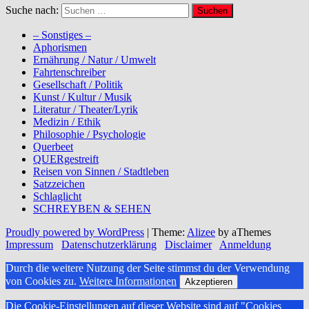
Suche nach:
– Sonstiges –
Aphorismen
Ernährung / Natur / Umwelt
Fahrtenschreiber
Gesellschaft / Politik
Kunst / Kultur / Musik
Literatur / Theater/Lyrik
Medizin / Ethik
Philosophie / Psychologie
Querbeet
QUERgestreift
Reisen von Sinnen / Stadtleben
Satzzeichen
Schlaglicht
SCHREYBEN & SEHEN
Proudly powered by WordPress
|
Theme:
Alizee
by aThemes
Impressum
Datenschutzerklärung
Disclaimer
Anmeldung
Durch die weitere Nutzung der Seite stimmst du der Verwendung
von Cookies zu.
Weitere Informationen
Akzeptieren
Die Cookie-Einstellungen auf dieser Website sind auf "Cookies