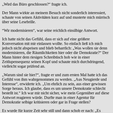
„Wird das Büro geschlossen?“ fragte ich.
Der Mann wirkte an meinem Besuch nicht sonderlich interessiert,
schaute von seinen Aktivitäten kurz auf und musterte mich mürrisch
über seine Lesebrille.
“Wir modernisieren“, war seine reichlich einsilbige Antwort.
Ich hatte nicht das Gefühl, dass er sich auf eine größere
Konversation mit mir einlassen wollte. So einfach ließ ich mich
jedoch nicht abspeisen und blieb beharrlich: „Was wollen sie denn
modernisieren, die Räumlichkeiten hier oder die Demokratie?“ Der
Mann hinter dem riesigen Schreibtisch hob wie in einer
Zeitlupensequenz seinen Kopf und schaute mich durchdringend,
vielleicht sogar prüfend an.
„Warum sind sie hier?“, fragte er und zum ersten Mal hatte ich das
Gefühl von ihm wahrgenommen zu werden. „Aus Neugierde und
Interesse“, erwiderte ich. „Um ehrlich zu sein, aus einer gewissen
Sorge heraus. Ich glaube, dass es um unsere Demokratie schlecht
bestellt ist.“ Ich war mir nicht sicher, wie mein Gegenüber auf diese
Antwort reagieren würde. Durfte man in einer Agentur für
Demokratie selbige kritisieren oder gar in Frage stellen?
Es wurde für kurze Zeit sehr still und dann schob er nach: „Es