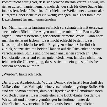
kommt nicht häufig vor, dass sich jemand hierhin verirrt. Es war, um
genau zu sein, lange niemand mehr da, der sich für diese Sache hier
interessiert. Jedenfalls kein…“ er hielt eine Weile inne: „…normaler
Bürger.“ Dabei lächelte er ein wenig verlegen, so als sei ihm diese
Bezeichnung für mich unangenehm.
Der Mann schlurfte langsam auf mich zu, schaute mir mit geradezu
stechendem Blick in die Augen und tippte mir auf die Brust: „Sie
sagten: Schlecht bestellt?“, wiederholte er meine Worte. Dann hörte
man ihn gehässig lachen. „Es ist nicht schlecht bestellt. Es ist
katastrophal schlecht bestellt.“ Er ging zu seinem Schreibtisch
zurück, stützte sich mit beiden Händen auf die Rückenlehne seines
verschlissenen Stuhls und ohne mich anzusehen sprach er: „Die
Demokratie basiert auf einem guten Gedanken. Ich säße nicht hier,
fehlte mir die Überzeugung, dass es sich um ein gutes politisches
System handeln würde.“
„Würde?“, hakte ich nach.
„Ja, würde. Ausdrücklich: Würde. Demokratie heißt Herrschaft des
Volkes, doch das Volk spielt eine verschwindend geringe Rolle. Wir
sind weit davon entfernt, dass der Urgedanke der Demokratie noch
von Bedeutung ist. Es ist heute eher eine Lobbykratie, bei der die
Wirtschaft und andere eigennützigen Institutionen unter der
Oberfläche des vermeintlich Demokratischen die eigentlichen